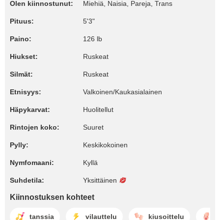
Olen kiinnostunut:
Miehiä, Naisia, Pareja, Trans
Pituus:
5'3"
Paino:
126 lb
Hiukset:
Ruskeat
Silmät:
Ruskeat
Etnisyys:
Valkoinen/Kaukasialainen
Häpykarvat:
Huolitellut
Rintojen koko:
Suuret
Pylly:
Keskikokoinen
Nymfomaani:
Kyllä
Suhdetila:
Yksittäinen
Kiinnostuksen kohteet
tanssia
vilauttelu
kiusoittelu
m