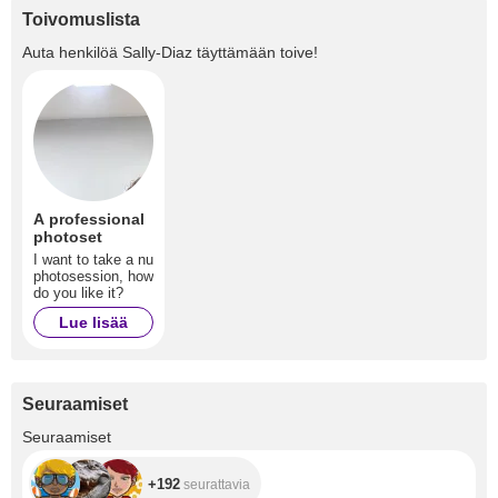
Toivomuslista
Auta henkilöä
Sally-Diaz
täyttämään toive!
A professional
photoset
I want to take a nu
photosession, how
do you like it?
Lue lisää
Seuraamiset
+192
Seuraamiset
+192
seurattavia