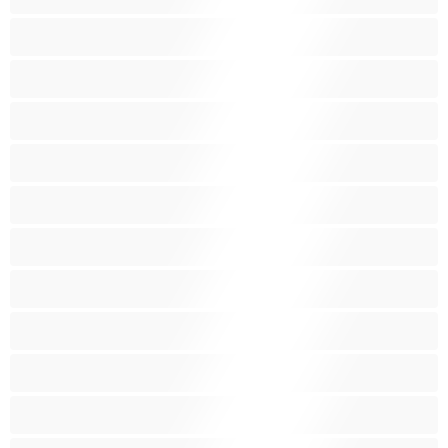
Isoäitejä
Karvaisia pilluja
Keskikokoisia tissejä
Kotirouvia
Latino
Leluja
Lesboja
Lihaksikkaita
Muodokkaita
Opiskelijatyttöjä
Paras yksityishenkilöille