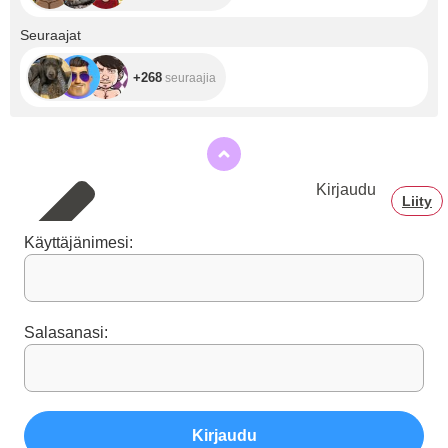
+268
Seuraajat
+268
seuraajia
Kirjaudu
Liity
Käyttäjänimesi:
Salasanasi:
Kirjaudu