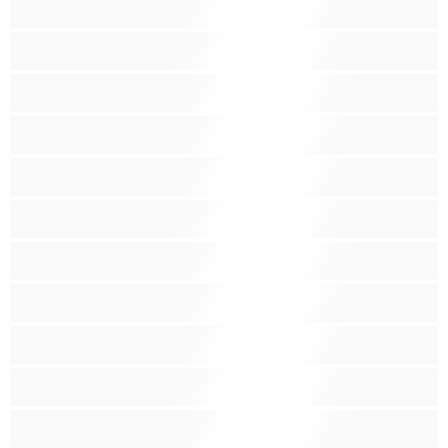
Pieniä tissejä
Pornotähtiä
Punapäitä
Raskaana olevia
Ruskeaveriköitä
Ryhmäseksiä
Siro
Sitomista
Squirttailua
Tummaihoinen