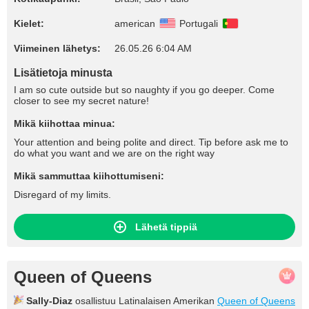
Kielet:
american
Portugali
Viimeinen lähetys:
26.05.26 6:04 AM
Lisätietoja minusta
I am so cute outside but so naughty if you go deeper. Come
closer to see my secret nature!
Mikä kiihottaa minua:
Your attention and being polite and direct. Tip before ask me to
do what you want and we are on the right way
Mikä sammuttaa kiihottumiseni:
Disregard of my limits.
Lähetä tippiä
Queen of Queens
Sally-Diaz
osallistuu Latinalaisen Amerikan
Queen of Queens