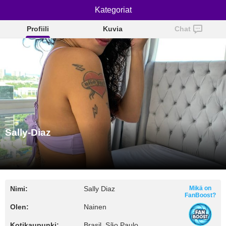
Sally-Diaz
Kategoriat
Profiili
Kuvia
Chat
Sally-Diaz
Nimi:
Sally Diaz
Mikä on
FanBoost?
Olen:
Nainen
Kotikaupunki:
Brasil, São Paulo