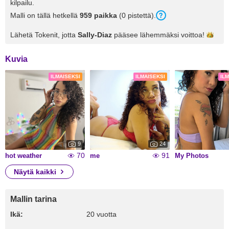
kilpailu.
Malli on tällä hetkellä
959 paikka
(0 pistettä).
Lähetä Tokenit, jotta
Sally-Diaz
pääsee lähemmäksi
voittoa!
Kuvia
ILMAISEKSI
ILMAISEKSI
IL
9
24
70
91
hot weather
me
My Photos
Näytä kaikki
Mallin tarina
Ikä:
20 vuotta