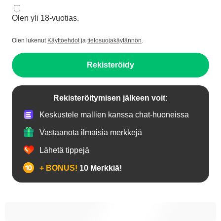
Olen yli 18-vuotias.
Olen lukenut
Käyttöehdot
ja
tietosuojakäytännön
.
Rekisteröidy
Rekisteröitymisen jälkeen voit:
Keskustele mallien kanssa chat-huoneissa
Vastaanota ilmaisia merkkejä
Lähetä tippejä
+ BONUS!
10 Merkkiä!
18+ teinejä