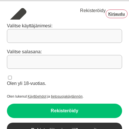
Rekisteröidy
Kirjaudu
Valitse käyttäjänimesi:
Valitse salasana:
Olen yli 18-vuotias.
Olen lukenut
Käyttöehdot
ja
tietosuojakäytännön
.
Rekisteröidy