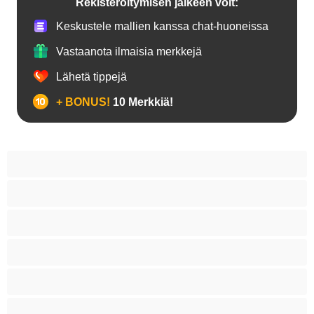
Rekisteröitymisen jälkeen voit:
Keskustele mallien kanssa chat-huoneissa
Vastaanota ilmaisia merkkejä
Lähetä tippejä
+ BONUS!
10 Merkkiä!
18+ teinejä
Aasialaisia
Ajeltuja pilluja
Anaali
Arabi
Beibejä