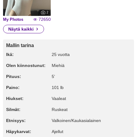
2
72650
My Photos
Näytä kaikki
Mallin tarina
Ikä:
25 vuotta
Olen kiinnostunut:
Miehiä
Pituus:
5'
Paino:
101 lb
Hiukset:
Vaaleat
Silmät:
Ruskeat
Etnisyys:
Valkoinen/Kaukasialainen
Häpykarvat:
Ajellut