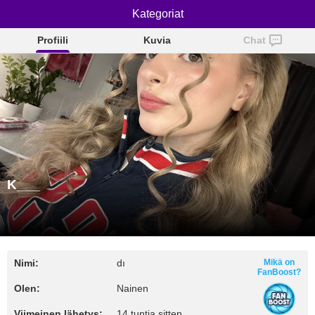
Kategoriat
K___
Profiili
Kuvia
Chat
K___
Nimi:
dı
Mikä on
FanBoost?
Olen:
Nainen
Viimeinen lähetys:
14 tuntia sitten