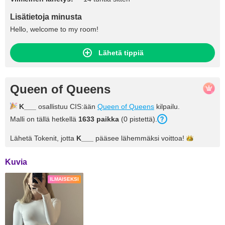
Lisätietoja minusta
Hello, welcome to my room!
Lähetä tippiä
Queen of Queens
K___
osallistuu CIS:ään
Queen of Queens
kilpailu.
Malli on tällä hetkellä
1633 paikka
(0 pistettä).
Lähetä Tokenit, jotta
K___
pääsee lähemmäksi
voittoa!
Kuvia
ILMAISEKSI