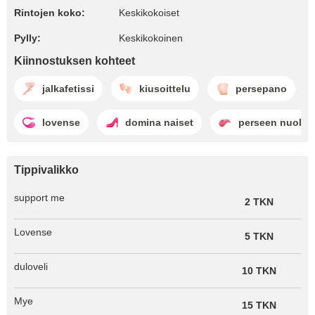
Rintojen koko:
Keskikokoiset
Pylly:
Keskikokoinen
Kiinnostuksen kohteet
jalkafetissi
kiusoittelu
persepano
lovense
domina naiset
perseen nuolen
Tippivalikko
support me
2 TKN
Lovense
5 TKN
duloveli
10 TKN
Mye
15 TKN