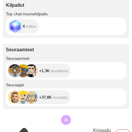
Kilpailut
Top chat-huonekilpailu
4
voittoa
Seuraamiset
+1.3K
Seuraamiset
+1.3K
seurattavia
+37.8K
Seuraajat
+37.8K
seuraajia
Kirjaudu