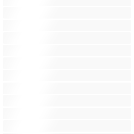
Iso perse
Isoja kauniita naisia
Isoja tissejä
Isoäitejä
Karvaisia pilluja
Keskikokoisia tissejä
Kotirouvia
Latino
Leluja
Lesboja