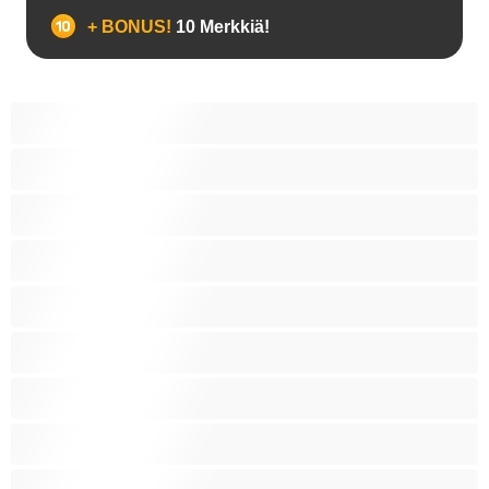
+ BONUS!
10 Merkkiä!
18+ teinejä
Aasialaisia
Ajeltuja pilluja
Anaali
Arabi
Beibejä
Blondeja
Fetissi
Intialainen