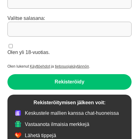
Valitse salasana:
Olen yli 18-vuotias.
Olen lukenut
Käyttöehdot
ja
tietosuojakäytännön
.
Rekisteröidy
Rekisteröitymisen jälkeen voit:
Keskustele mallien kanssa chat-huoneissa
Vastaanota ilmaisia merkkejä
Lähetä tippejä