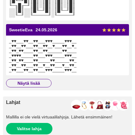
║█╙─╜█║║█║░║█║░║█║░║█║
╙─╖█╓─╜║█║░║█║░║█║░║█║
░░║█║░░║█╙─╜█║░║█╙─╜█║
░░╙─╜░░╙─────╜░╙─────╜
SweetieEva
24.05.2026
_♥♥___♥♥__♥♥___♥♥♥_____♥♥♥__
_♥♥__♥♥___♥♥__♥♥__♥___♥♥__♥_
_♥♥_♥♥____♥♥__♥♥______♥♥____
_♥♥♥♥_____♥♥___♥♥♥_____♥♥♥__
_♥♥_♥♥____♥♥_____♥♥______♥♥_
_♥♥__♥♥___♥♥__♥__♥♥___♥__♥♥_
_♥♥___♥♥__♥♥___♥♥♥_____♥♥♥__
näytä lisää
Lahjat
Mallilla ei ole vielä virtuaalilahjoja. Lähetä ensimmäinen!
Valitse lahja