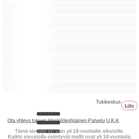
Sitomista
Squirttailua
Tummaihoinen
Tupakoivia
Valkoisia Tyttöjä
Valtavia Tissejä
Varttuneita
Tukikeskus
Liity
Ota yhteys tukeen
Henkilökohtainen Palvelu
U.K.K
Tämä sivusto on vain yli 18-vuotiaille aikuisille.
Kaikki sivustolla esiintyvät mallit ovat yli 18-vuotiaita.