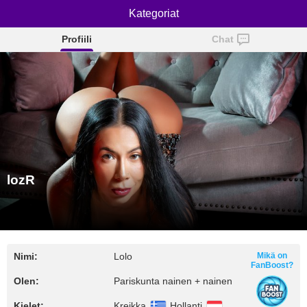
Kategoriat
lozR
Profiili
Chat
lozR
Nimi:
Lolo
Mikä on
FanBoost?
Olen:
Pariskunta nainen + nainen
Kielet:
Kreikka
Hollanti