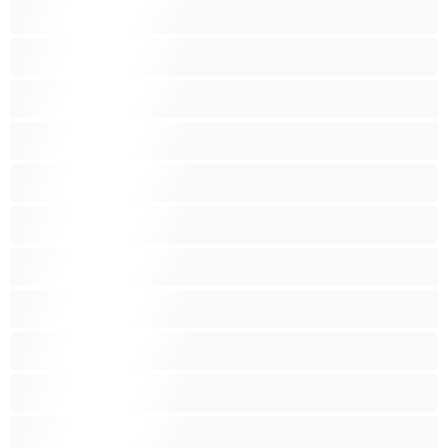
Lihaksikkaita
Muodokkaita
Opiskelijatyttöjä
Paras yksityishenkilöille
Pieniä tissejä
Pornotähtiä
Punapäitä
Raskaana olevia
Ruskeaveriköitä
Ryhmäseksiä
Siro