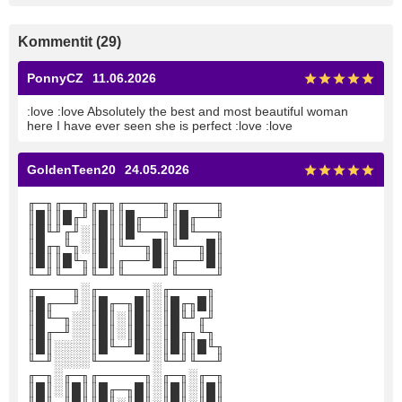
Kommentit (29)
PonnyCZ
11.06.2026
:love :love Absolutely the best and most beautiful woman
here I have ever seen she is perfect :love :love
GoldenTeen20
24.05.2026
╓─╖╓──╖╓─╖╓────╖╓────╖
║█║║█╓╜║█║║█╓──╜║█╓──╜
║█╙╜╓╜░║█║║█╙──╖║█╙──╖
║█╓╖╙╖░║█║╙──╖█║╙──╖█║
║█║║█╙╖║█║╓──╜█║╓──╜█║
╙─╜╙──╜╙─╜╙────╜╙────╜
╓────╖░╓─────╖░╓────╖
║█╓──╜░║█╓─╖█║░║█╓╖█║
║█╙─╖░░║█║░║█║░║█╙╜╓╜
║█╓─╜░░║█║░║█║░║█╓╖╙╖
║█║░░░░║█╙─╜█║░║█║║█╙╖
╙─╜░░░░╙─────╜░╙─╜╙──╜
╓─╖░╓─╖╓─────╖░╓─╖░╓─╖
║█║░║█║║█╓─╖█║░║█║░║█║