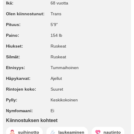
Ikä:
68 vuotta
Olen kiinnostunut:
Trans
Pituus:
5'9"
Paino:
154 lb
Hiukset:
Ruskeat
Silmät:
Ruskeat
Etnisyys:
Tummaihoinen
Häpykarvat:
Ajellut
Rintojen koko:
Suuret
Pylly:
Keskikokoinen
Nymfomaani:
Ei
Kiinnostuksen kohteet
suihinotto
laukeaminen
nautinto