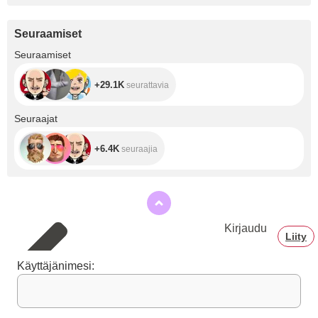
Seuraamiset
+29.1K
Seuraamiset
+29.1K
seurattavia
+6.4K
Seuraajat
+6.4K
seuraajia
Kirjaudu
Liity
Käyttäjänimesi: