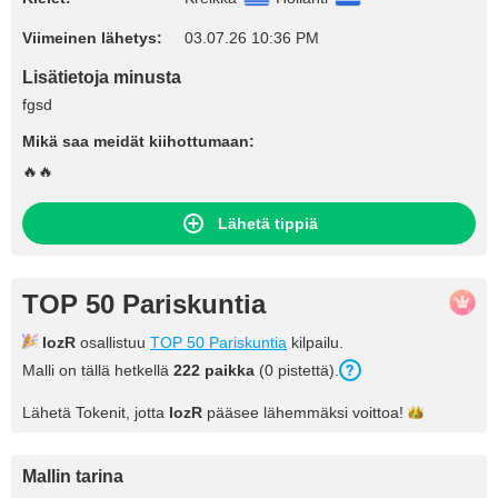
Viimeinen lähetys:
03.07.26 10:36 PM
Lisätietoja minusta
fgsd
Mikä saa meidät kiihottumaan:
🔥🔥
Lähetä tippiä
TOP 50 Pariskuntia
lozR
osallistuu
TOP 50 Pariskuntia
kilpailu.
Malli on tällä hetkellä
222 paikka
(0 pistettä).
Lähetä Tokenit, jotta
lozR
pääsee lähemmäksi
voittoa!
Mallin tarina