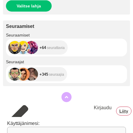
Valitse lahja
Seuraamiset
+64
Seuraamiset
+64
seurattavia
+345
Seuraajat
+345
seuraajia
Kirjaudu
Liity
Käyttäjänimesi: