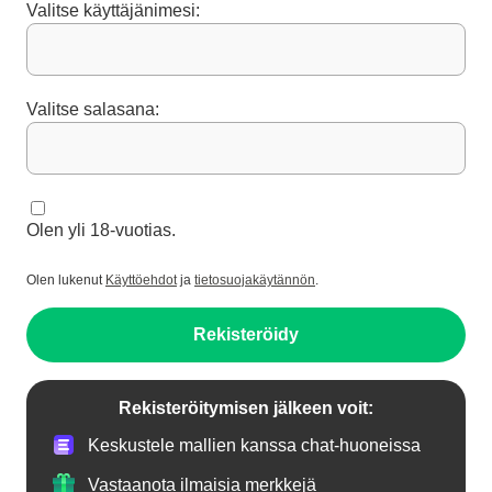
Valitse käyttäjänimesi:
Valitse salasana:
Olen yli 18-vuotias.
Olen lukenut
Käyttöehdot
ja
tietosuojakäytännön
.
Rekisteröidy
Rekisteröitymisen jälkeen voit:
Keskustele mallien kanssa chat-huoneissa
Vastaanota ilmaisia merkkejä