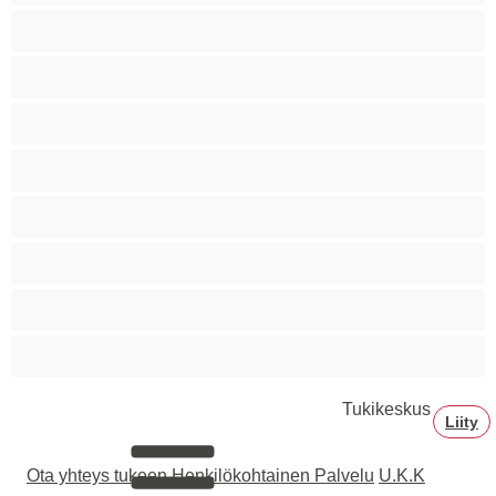
Siro
Sitomista
Squirttailua
Tummaihoinen
Tupakoivia
Valkoisia Tyttöjä
Valtavia Tissejä
Varttuneita
Tukikeskus
Liity
Ota yhteys tukeen
Henkilökohtainen Palvelu
U.K.K