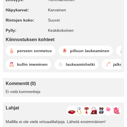
Häpykarvat:
Karvainen
Rintojen koko:
Suuret
Pylly:
Keskikokoinen
Kiinnostuksen kohteet
perseen sormetus
pilluun laukeaminen
kullin imeminen
laukeamishetki
jalkoje
Kommentit (0)
Ei vielä kommentteja
Lahjat
Mallilla ei ole vielä virtuaalilahjoja. Lähetä ensimmäinen!