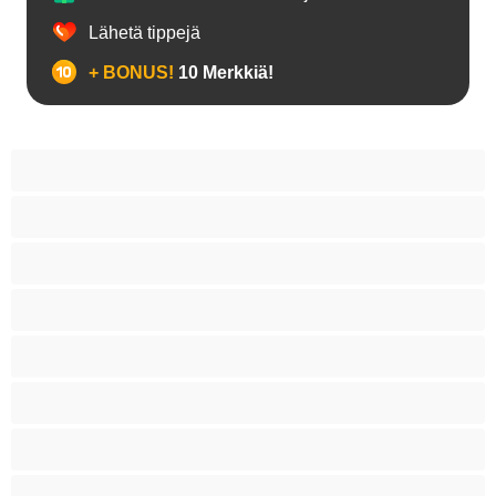
Lähetä tippejä
+ BONUS!
10 Merkkiä!
18+ teinejä
Aasialaisia
Ajeltuja pilluja
Anaali
Arabi
Beibejä
Blondeja
Fetissi