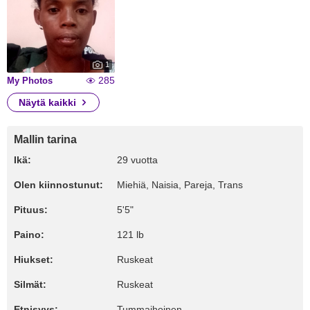
1
285
My Photos
Näytä kaikki
Mallin tarina
Ikä:
29 vuotta
Olen kiinnostunut:
Miehiä, Naisia, Pareja, Trans
Pituus:
5'5"
Paino:
121 lb
Hiukset:
Ruskeat
Silmät:
Ruskeat
Etnisyys:
Tummaihoinen