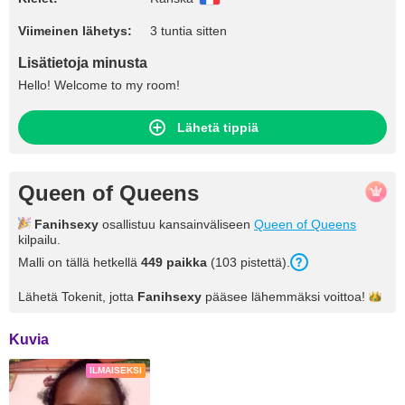
Viimeinen lähetys:
3 tuntia sitten
Lisätietoja minusta
Hello! Welcome to my room!
Lähetä tippiä
Queen of Queens
Fanihsexy
osallistuu kansainväliseen
Queen of Queens
kilpailu.
Malli on tällä hetkellä
449 paikka
(103 pistettä).
Lähetä Tokenit, jotta
Fanihsexy
pääsee lähemmäksi
voittoa!
Kuvia
ILMAISEKSI