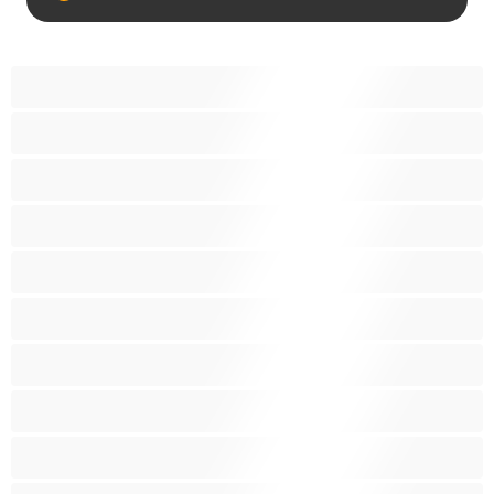
18+ teinejä
Aasialaisia
Ajeltuja pilluja
Anaali
Arabi
Beibejä
Blondeja
Fetissi
Intialainen
Iso perse