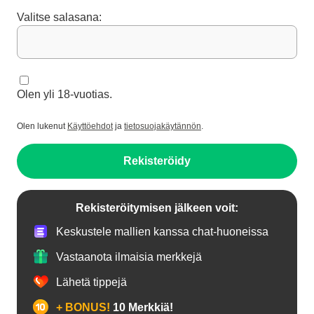
Valitse salasana:
Olen yli 18-vuotias.
Olen lukenut
Käyttöehdot
ja
tietosuojakäytännön
.
Rekisteröidy
Rekisteröitymisen jälkeen voit:
Keskustele mallien kanssa chat-huoneissa
Vastaanota ilmaisia merkkejä
Lähetä tippejä
+ BONUS!
10 Merkkiä!