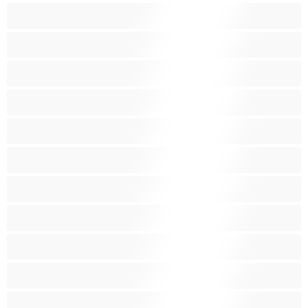
Muodokkaita
Opiskelijatyttöjä
Paras yksityishenkilöille
Pieniä tissejä
Pornotähtiä
Punapäitä
Raskaana olevia
Ruskeaveriköitä
Ryhmäseksiä
Siro
Sitomista