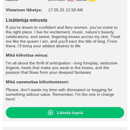
Viimeinen lähetys:
17.05.26 12:50 AM
Lisätietoja minusta
If you’re drawn to confident and fiery women, you’ve come to
the right place. I live for excitement, music, nature’s beauty,
celebrations, and sweet, lingering kisses across my skin. Treat
me like the queen I am, and you’ll earn the title of king. From
there, I'll bring your wildest desires to life
Mikä kiihottaa minua:
I’m all about the thrill of anticipation - long foreplay, seductive
lingerie, heels that make you weak in the knees, and the
passion that flows from your deepest fantasies
Mikä sammuttaa kiihottumiseni:
Please, don’t waste my time with disrespect or begging for
something without value. Remember, I’m the one in charge
here!
Lähetä tippiä