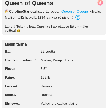
Queen of Queens
CarolineStar
osallistuu Euroopan
Queen of Queens
kilpailu.
Malli on tällä hetkellä
1234 paikka
(0 pistettä).
Lähetä Tokenit, jotta
CarolineStar
pääsee lähemmäksi
voittoa!
Mallin tarina
Ikä:
22 vuotta
Olen kiinnostunut:
Miehiä, Pareja, Trans
Pituus:
5'5"
Paino:
132 lb
Hiukset:
Ruskeat
Silmät:
Ruskeat
Etnisyys:
Valkoinen/Kaukasialainen