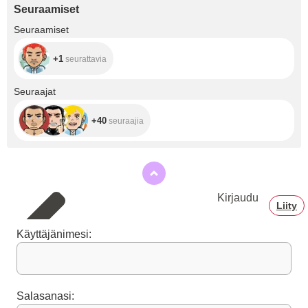
Seuraamiset
+1
Seuraamiset
+1
seurattavia
+40
Seuraajat
+40
seuraajia
Kirjaudu
Liity
Käyttäjänimesi:
Salasanasi: