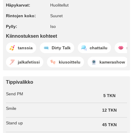
Häpykarvat:
Huolitellut
Rintojen koko:
Suuret
Pylly:
Iso
Kiinnostuksen kohteet
tanssia
Dirty Talk
chattailu
su
jalkafetissi
kiusoittelu
kamerashow
Tippivalikko
Send PM
5 TKN
Smile
12 TKN
Stand up
45 TKN