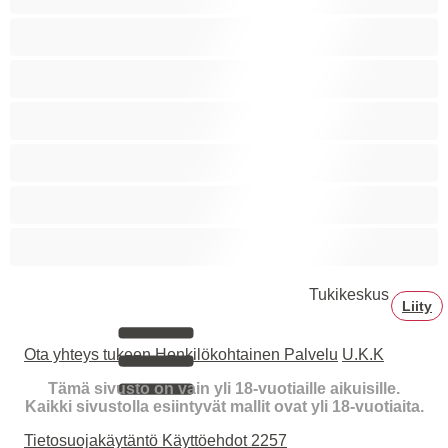
Squirttailua
Tummaihoinen
Tupakoivia
Valkoisia Tyttöjä
Valtavia Tissejä
Varttuneita
Tukikeskus
Liity
Ota yhteys tukeen
Henkilökohtainen Palvelu
U.K.K
Tämä sivusto on vain yli 18-vuotiaille aikuisille.
Kaikki sivustolla esiintyvät mallit ovat yli 18-vuotiaita.
Tietosuojakäytäntö
Käyttöehdot
2257