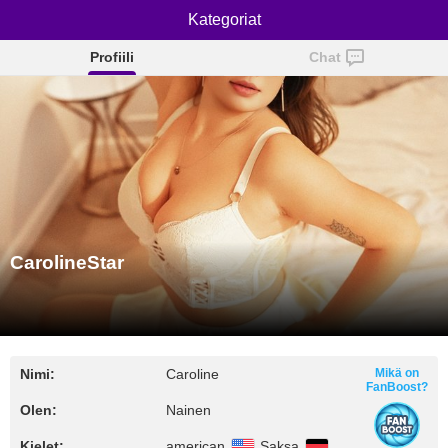
CarolineStar
Kategoriat
Profiili
Chat
CarolineStar
Nimi:
Caroline
Mikä on
FanBoost?
Olen:
Nainen
Kielet:
american
Saksa