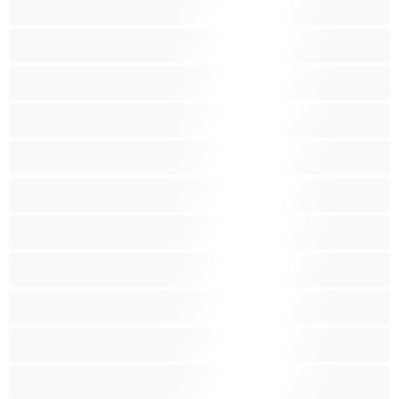
Isoja kauniita naisia
Isoja tissejä
Isoäitejä
Karvaisia pilluja
Keskikokoisia tissejä
Kotirouvia
Latino
Leluja
Lesboja
Lihaksikkaita