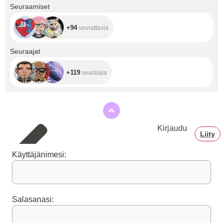
+94
Seuraamiset
+94
seurattavia
+119
Seuraajat
+119
seuraajia
Kirjaudu
Liity
Käyttäjänimesi:
Salasanasi: