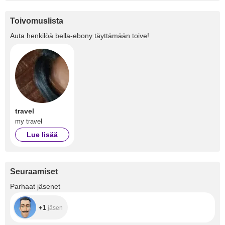
Toivomuslista
Auta henkilöä
bella-ebony
täyttämään toive!
travel
my travel
Lue lisää
Seuraamiset
+1
Parhaat jäsenet
+1
jäsen