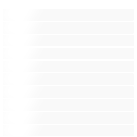
18+ teinejä
Aasialaisia
Ajeltuja pilluja
Anaali
Arabi
Beibejä
Blondeja
Fetissi
Intialainen
Iso perse