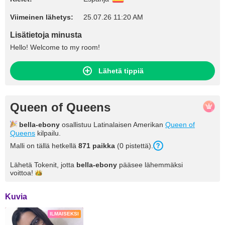
Viimeinen lähetys:
25.07.26 11:20 AM
Lisätietoja minusta
Hello! Welcome to my room!
Lähetä tippiä
Queen of Queens
bella-ebony
osallistuu Latinalaisen Amerikan
Queen of
Queens
kilpailu.
Malli on tällä hetkellä
871 paikka
(0 pistettä).
Lähetä Tokenit, jotta
bella-ebony
pääsee lähemmäksi
voittoa!
Kuvia
ILMAISEKSI