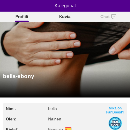
bella-ebony
Kategoriat
Profiili
Kuvia
Chat
bella-ebony
Nimi:
bella
Mikä on
FanBoost?
Olen:
Nainen
Kielet:
Espanja