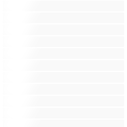
Isoja kauniita naisia
Isoja tissejä
Isoäitejä
Karvaisia pilluja
Keskikokoisia tissejä
Kotirouvia
Latino
Leluja
Lesboja
Lihaksikkaita
Muodokkaita