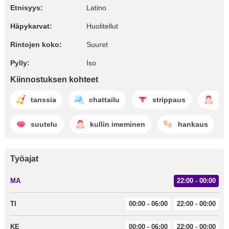
Etnisyys:
Latino
Häpykarvat:
Huolitellut
Rintojen koko:
Suuret
Pylly:
Iso
Kiinnostuksen kohteet
tanssia
chattailu
strippaus
sy
suutelu
kullin imeminen
hankaus
Työajat
MA
22:00 - 00:00
TI
00:00 - 06:00
22:00 - 00:00
KE
00:00 - 06:00
22:00 - 00:00