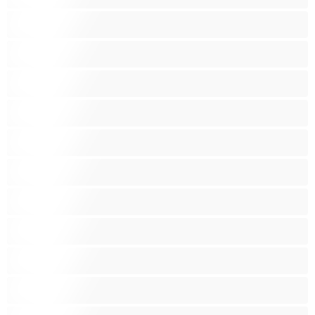
Opiskelijatyttöjä
Paras yksityishenkilöille
Pieniä tissejä
Pornotähtiä
Punapäitä
Raskaana olevia
Ruskeaveriköitä
Ryhmäseksiä
Siro
Sitomista
Squirttailua