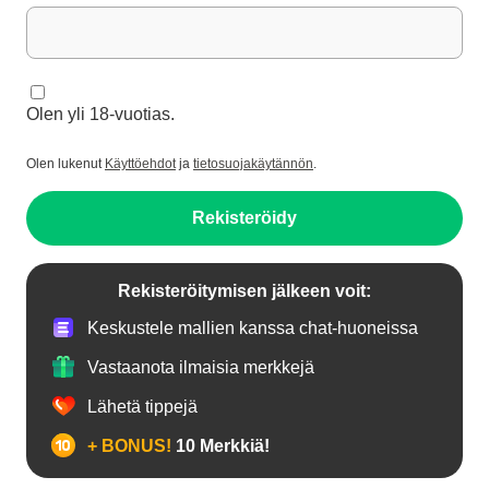
Olen yli 18-vuotias.
Olen lukenut
Käyttöehdot
ja
tietosuojakäytännön
.
Rekisteröidy
Rekisteröitymisen jälkeen voit:
Keskustele mallien kanssa chat-huoneissa
Vastaanota ilmaisia merkkejä
Lähetä tippejä
+ BONUS!
10 Merkkiä!