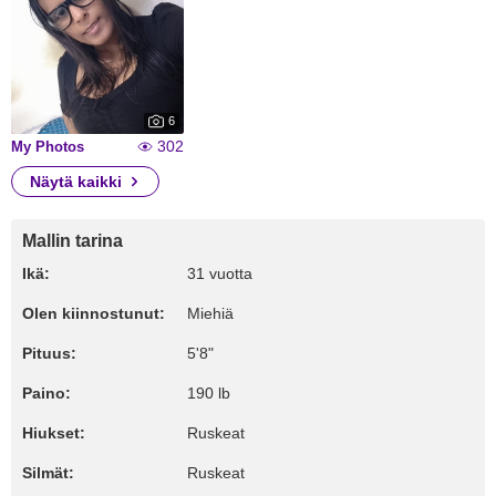
6
302
My Photos
Näytä kaikki
Mallin tarina
Ikä:
31 vuotta
Olen kiinnostunut:
Miehiä
Pituus:
5'8"
Paino:
190 lb
Hiukset:
Ruskeat
Silmät:
Ruskeat